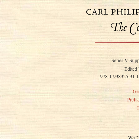
Series V Supp
Edited 
978-1-938325-31-1
Ge
Prefa
Wq 21