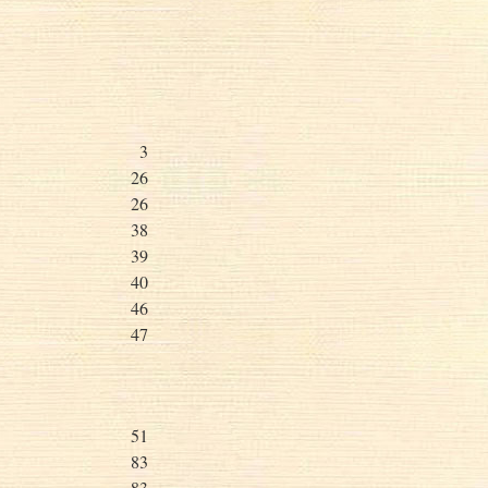
3
26
26
38
39
40
46
47
51
83
83