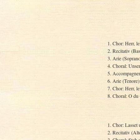
1. Chor: Herr, l
2. Recitativ (Ba
3. Arie (Sopran
4. Choral: Unse
5. Accompagneme
6. Arie (Tenore)
7. Chor: Herr, l
8. Choral: O du 
1. Chor: Lasset 
2. Recitativ (Alt
3. Choral: Steh