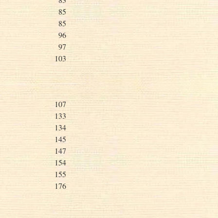
85
85
96
97
103
107
133
134
145
147
154
155
176