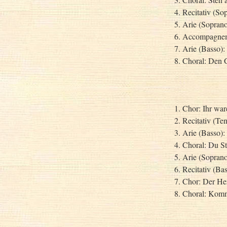
4. Recitativ (So
5. Arie (Soprano
6. Accompagneme
7. Arie (Basso)
8. Choral: Den Ge
1. Chor: Ihr war
2. Recitativ (T
3. Arie (Basso):
4. Choral: Du S
5. Arie (Sopran
6. Recitativ (Bas
7. Chor: Der He
8. Choral: Komm