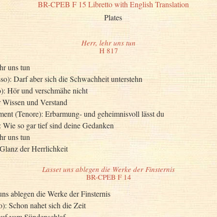
BR-CPEB F 15 Libretto with English Translation
Plates
Herr, lehr uns tun
H 817
ehr uns tun
sso): Darf aber sich die Schwachheit unterstehn
o): Hör und verschmähe nicht
r Wissen und Verstand
nt (Tenore): Erbarmung- und geheimnisvoll lässt du
: Wie so gar tief sind deine Gedanken
ehr uns tun
Glanz der Herrlichkeit
Lasset uns ablegen die Werke der Finsternis
BR-CPEB F 14
uns ablegen die Werke der Finsternis
o): Schon nahet sich die Zeit
 auf vom Sündenschlaf