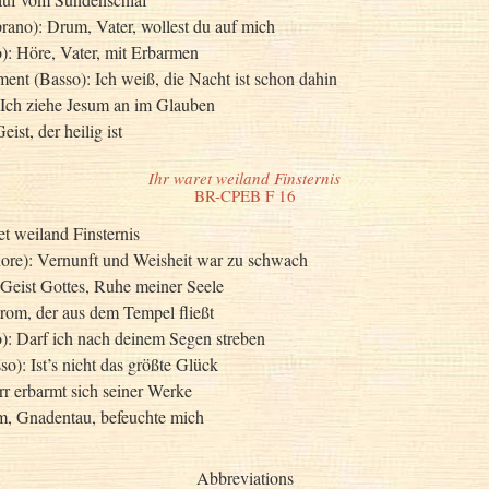
prano): Drum, Vater, wollest du auf mich
): Höre, Vater, mit Erbarmen
nt (Basso): Ich weiß, die Nacht ist schon dahin
: Ich ziehe Jesum an im Glauben
ist, der heilig ist
Ihr waret weiland Finsternis
BR-CPEB F 16
et weiland Finsternis
enore): Vernunft und Weisheit war zu schwach
 Geist Gottes, Ruhe meiner Seele
trom, der aus dem Tempel fließt
o): Darf ich nach deinem Segen streben
so): Ist’s nicht das größte Glück
rr erbarmt sich seiner Werke
, Gnadentau, befeuchte mich
Abbreviations