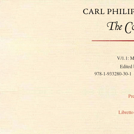
V/1.1: M
Edited 
978-1-933280-30-1
Pr
Libretto